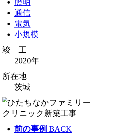
照明
通信
電気
小規模
竣 工
2020年
所在地
茨城
前の事例
BACK