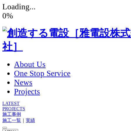
Loading...
0
%
About Us
One Stop Service
News
Projects
LATEST
PROJECTS
施工事例
施工一覧
｜
実績