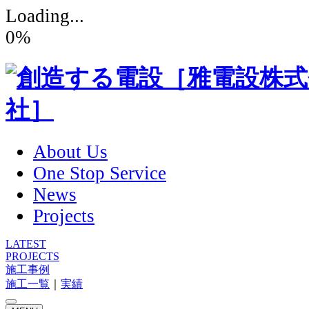
Loading...
0
%
About Us
One Stop Service
News
Projects
LATEST
PROJECTS
施工事例
施工一覧
｜
実績