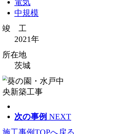
電気
中規模
竣 工
2021年
所在地
茨城
次の事例
NEXT
施工事例TOPへ戻る