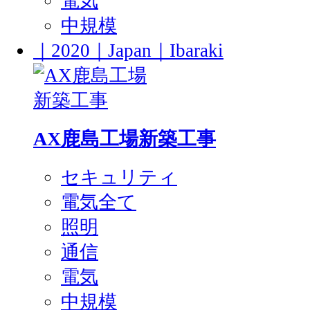
電気
中規模
｜2020｜Japan｜Ibaraki
AX鹿島工場新築工事
セキュリティ
電気全て
照明
通信
電気
中規模