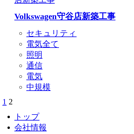
Volkswagen守谷店新築工事
セキュリティ
電気全て
照明
通信
電気
中規模
1
2
投
稿
トップ
ナ
会社情報
ビ