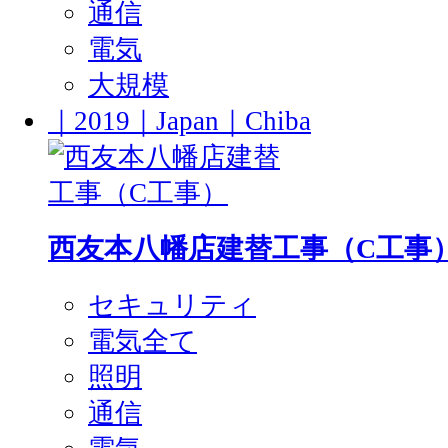
通信
電気
大規模
｜2019｜Japan｜Chiba
西友本八幡店建替工事（C工事
セキュリティ
電気全て
照明
通信