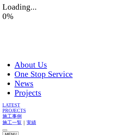
Loading...
0
%
About Us
One Stop Service
News
Projects
LATEST
PROJECTS
施工事例
施工一覧
｜
実績
MENU