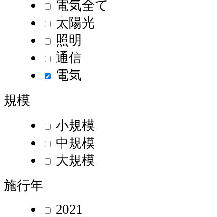
電気全て
太陽光
照明
通信
電気
規模
小規模
中規模
大規模
施行年
2021